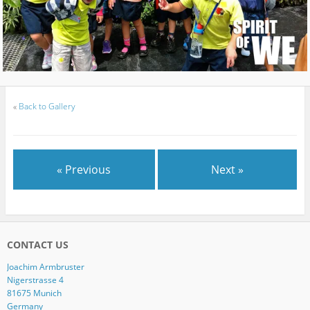
«
Back to Gallery
« Previous
Next »
CONTACT US
Joachim Armbruster
Nigerstrasse 4
81675 Munich
Germany