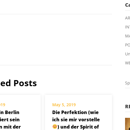
C
AR
IN
M
P
Un
W
ted Posts
Sp
019
May 5, 2019
R
n Berlin
Die Perfektion (wie
iert sein
ich sie mir vorstelle
n mit der
) und der Spirit of