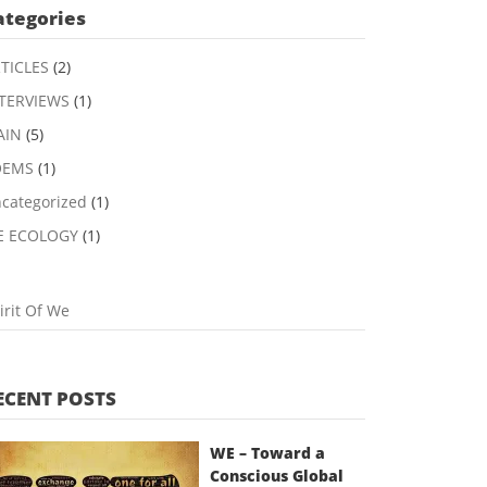
ategories
TICLES
(2)
TERVIEWS
(1)
AIN
(5)
OEMS
(1)
categorized
(1)
E ECOLOGY
(1)
irit Of We
ECENT POSTS
WE – Toward a
Conscious Global