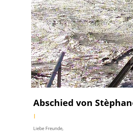
Abschied von Stèphan
by
|
Posted
Joachim
on
Liebe Freunde,
Armbruster
January