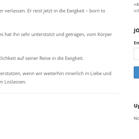
+4
erlassen. Er reist jetzt in die Ewigkeit – born to
in
J
s hat ihn sehr unterstützt und getragen, vom Körper
Em
ichkeit auf seiner Reise in die Ewigkeit.
rstützen, wenn wir weiterhin innerlich in Liebe und
im Loslassen.
U
No