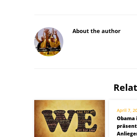
About the author
Rela
April 7, 2
Obama i
präsent
Anliege