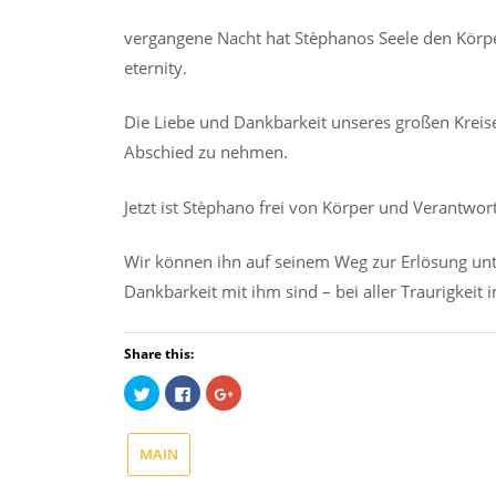
6,
vergangene Nacht hat Stèphanos Seele den Körper v
2019
eternity.
Die Liebe und Dankbarkeit unseres großen Kreise
Abschied zu nehmen.
Jetzt ist Stèphano frei von Körper und Verantwortl
Wir können ihn auf seinem Weg zur Erlösung unte
Dankbarkeit mit ihm sind – bei aller Traurigkeit 
Share this:
Click
Click
Click
to
to
to
share
share
share
on
on
on
Twitter
Facebook
Google+
MAIN
(Opens
(Opens
(Opens
in
in
in
new
new
new
window)
window)
window)