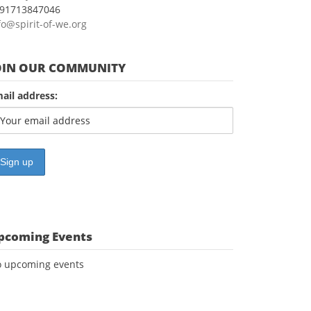
91713847046
fo@spirit-of-we.org
OIN OUR COMMUNITY
ail address:
pcoming Events
 upcoming events