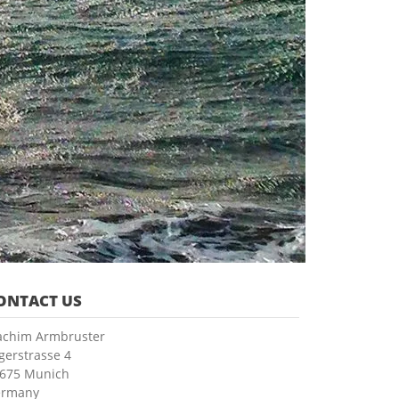
ONTACT US
achim Armbruster
gerstrasse 4
675 Munich
ermany