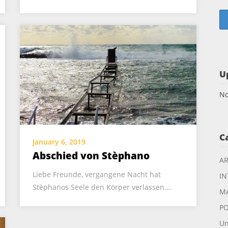
U
No
C
January 6, 2019
Abschied von Stèphano
AR
Liebe Freunde, vergangene Nacht hat
IN
Stèphanos Seele den Körper verlassen….
M
P
Un