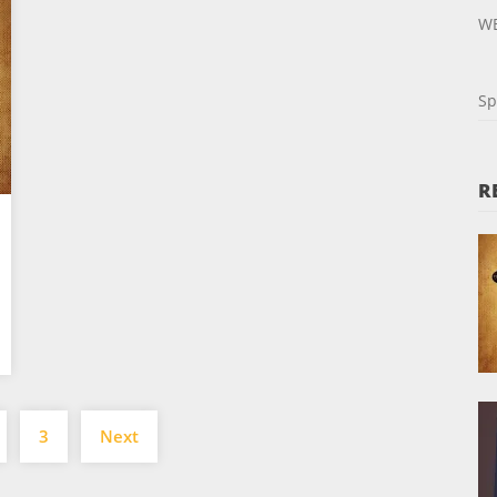
W
Sp
R
Posts
3
Next
navigation