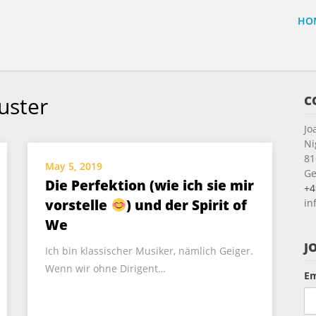
HO
uster
C
Jo
Ni
81
May 5, 2019
G
Die Perfektion (wie ich sie mir
+4
vorstelle
) und der Spirit of
in
We
J
Ich bin klassischer Musiker, nämlich Geiger.
Wenn wir ohne Dirigent…
Em