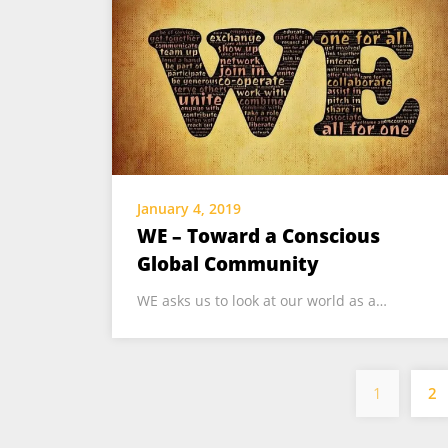
January 4, 2019
WE – Toward a Conscious
Global Community
WE asks us to look at our world as a…
1
2