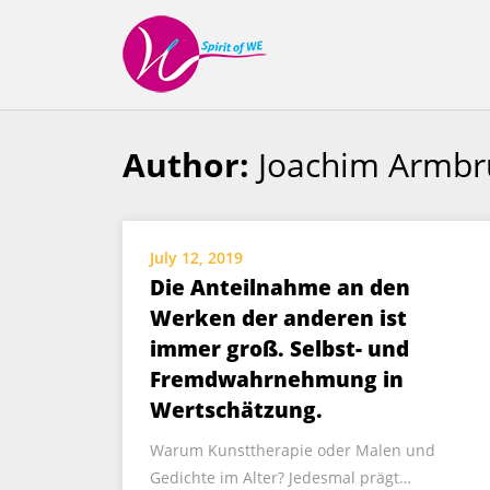
Spirit
of
We
Author:
Joachim Armbr
Skip
to
content
July 12, 2019
Die Anteilnahme an den
Werken der anderen ist
immer groß. Selbst- und
Fremdwahrnehmung in
Wertschätzung.
Warum Kunsttherapie oder Malen und
Gedichte im Alter? Jedesmal prägt…