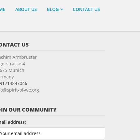
ME
ABOUT US
BLOG
CONTACT US
ONTACT US
achim Armbruster
gerstrasse 4
675 Munich
ermany
91713847046
fo@spirit-of-we.org
OIN OUR COMMUNITY
ail address: